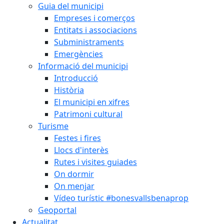
Guia del municipi
Empreses i comerços
Entitats i associacions
Subministraments
Emergències
Informació del municipi
Introducció
Història
El municipi en xifres
Patrimoni cultural
Turisme
Festes i fires
Llocs d'interès
Rutes i visites guiades
On dormir
On menjar
Vídeo turístic #bonesvallsbenaprop
Geoportal
Actualitat