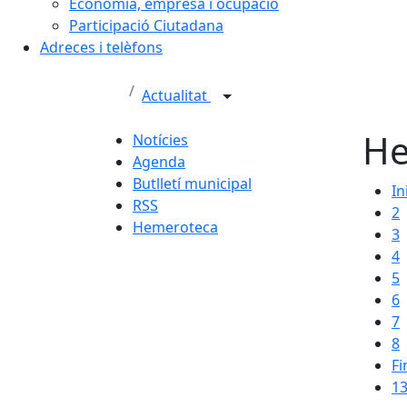
Economia, empresa i ocupació
Participació Ciutadana
Adreces i telèfons
Actualitat
He
Notícies
Agenda
Butlletí municipal
In
RSS
2
Hemeroteca
3
4
5
6
7
8
Fi
13