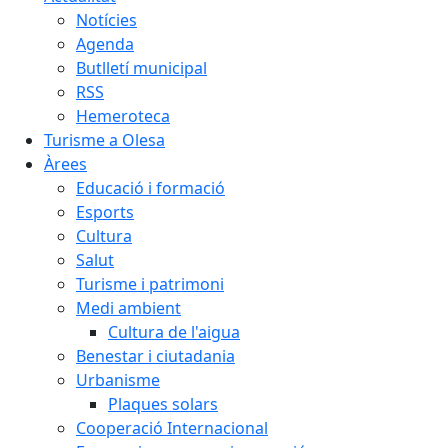
Notícies
Agenda
Butlletí municipal
RSS
Hemeroteca
Turisme a Olesa
Àrees
Educació i formació
Esports
Cultura
Salut
Turisme i patrimoni
Medi ambient
Cultura de l'aigua
Benestar i ciutadania
Urbanisme
Plaques solars
Cooperació Internacional