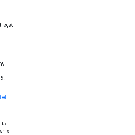
dreçat
ny
,
15.
 el
ada
en el