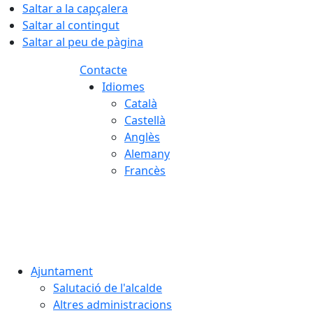
Saltar a la capçalera
Saltar al contingut
Saltar al peu de pàgina
Contacte
Idiomes
Català
Castellà
Anglès
Alemany
Francès
06.08.2026 | 16:08
Ajuntament
Salutació de l'alcalde
Altres administracions