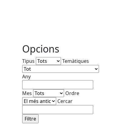
Opcions
Tipus
Temàtiques
Any
Mes
Ordre
Cercar