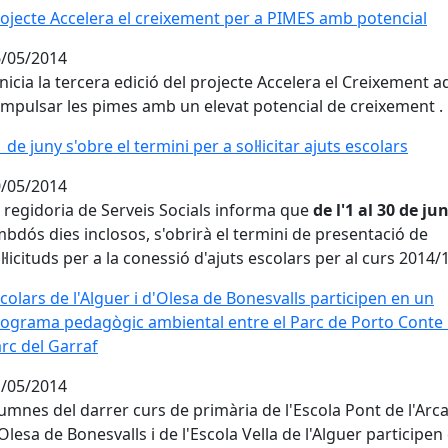
ojecte Accelera el creixement per a PIMES amb potencial
/05/2014
inicia la tercera edició del projecte Accelera el Creixement a
impulsar les pimes amb un elevat potencial de creixement .
1 de juny s'obre el termini per a sol·licitar ajuts escolars
/05/2014
 regidoria de Serveis Socials informa que
de l'1 al 30 de ju
bdós dies inclosos, s'obrirà el termini de presentació de
l·licituds per a la conessió d'ajuts escolars per al curs 2014/
colars de l'Alguer i d'Olesa de Bonesvalls participen en un
ograma pedagògic ambiental entre el Parc de Porto Conte i
rc del Garraf
/05/2014
umnes del darrer curs de primària de l'Escola Pont de l'Arc
Olesa de Bonesvalls i de l'Escola Vella de l'Alguer participen 