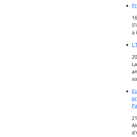
Pr
16
S’
a 
L'
20
La
am
so
Es
pr
Pa
21
Al
d'