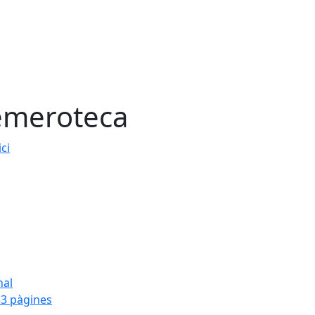
meroteca
ici
nal
3 pàgines