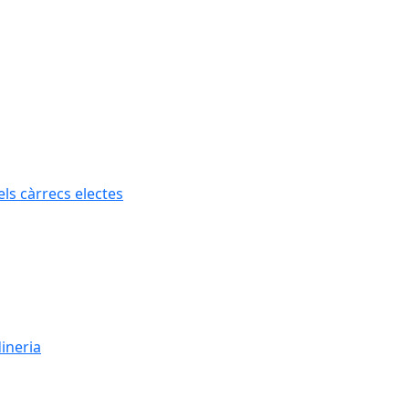
els càrrecs electes
dineria