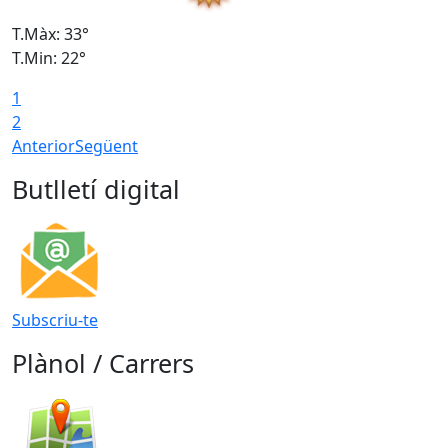
T.Màx: 33°
T
T.Min: 22°
T
1
2
Anterior
Següent
Butlletí digital
Subscriu-te
Plànol / Carrers