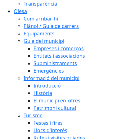
Transparència
Olesa
Com arribar-hi
Plànol / Guia de carrers
Equipaments
Guia del municipi
Empreses i comerços
Entitats i associacions
Subministraments
Emergències
Informació del municipi
Introducció
Història
El municipi en xifres
Patrimoni cultural
Turisme
Festes i fires
Llocs d'interès
Rutes i visites guiades