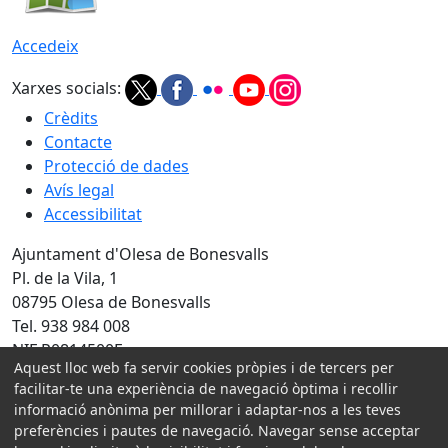
Accedeix
Xarxes socials:
Crèdits
Contacte
Protecció de dades
Avís legal
Accessibilitat
Ajuntament d'Olesa de Bonesvalls
Pl. de la Vila, 1
08795 Olesa de Bonesvalls
Tel. 938 984 008
NIF P0814500E
Aquest lloc web fa servir cookies pròpies i de tercers per
facilitar-te una experiència de navegació òptima i recollir
Amb la col·laboració de:
informació anònima per millorar i adaptar-nos a les teves
preferències i pautes de navegació. Navegar sense acceptar