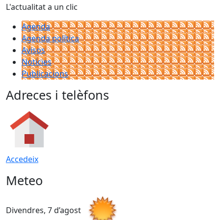
L'actualitat a un clic
Agenda
Agenda política
Avisos
Notícies
Publicacions
Adreces i telèfons
Accedeix
Meteo
Divendres, 7 d’agost
D