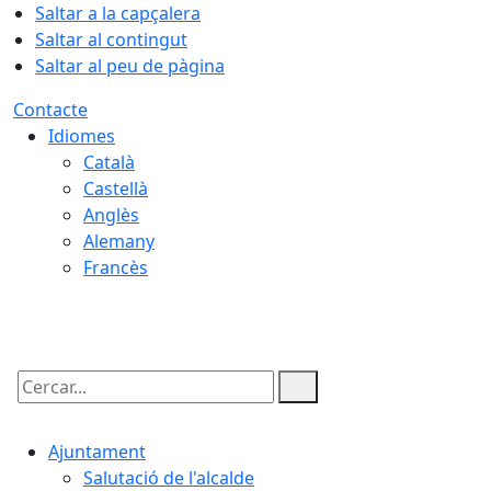
Saltar a la capçalera
Saltar al contingut
Saltar al peu de pàgina
Contacte
Idiomes
Català
Castellà
Anglès
Alemany
Francès
08.08.2026 | 21:44
Cercar:
Ajuntament
Salutació de l'alcalde