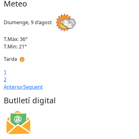
Meteo
Diumenge, 9 d’agost
D
T.Màx: 36°
T
T.Min: 21°
T
Tarda
T
1
2
Anterior
Següent
Butlletí digital