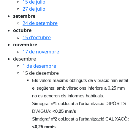
15 de juliol
27 de juliol
setembre
24 de setembre
octubre
15 d'octubre
novembre
17 de novembre
desembre
1 de desembre
15 de desembre
Els valors màxims obtinguts de vibració han estat
el següents: amb vibracions inferiors a 0,25 mm
no es generen els informes habituals.
Simógraf nº1 col.locat a l'urbanització DIPÒSITS
D'AIGUA:
<0,25 mm/s
Simógraf nº2 col.locat a l'urbanització CAL XACÒ:
<0,25 mm/s