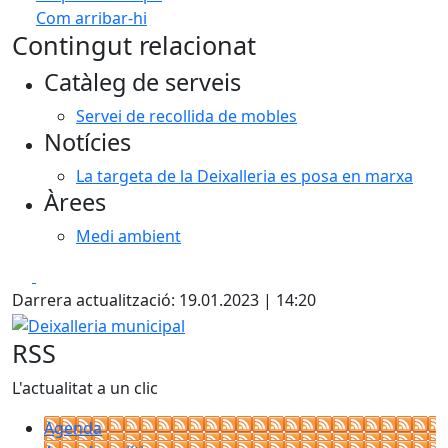
Com arribar-hi
Leaflet
| ©
OpenStreetMap
contributors
Contingut relacionat
+
Catàleg de serveis
−
Servei de recollida de mobles
Notícies
La targeta de la Deixalleria es posa en marxa
Àrees
Medi ambient
Facebook
X
Darrera actualització: 19.01.2023 | 14:20
Deixalleria municipal
RSS
L'actualitat a un clic
Agenda