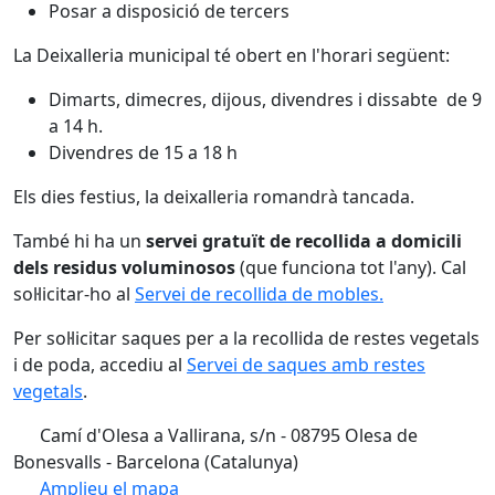
Posar a disposició de tercers
La Deixalleria municipal té obert en l'horari següent:
Dimarts, dimecres, dijous, divendres i dissabte de 9
a 14 h.
Divendres de 15 a 18 h
Els dies festius, la deixalleria romandrà tancada.
També hi ha un
servei gratuït de recollida a domicili
dels residus voluminosos
(que funciona tot l'any). Cal
sol·licitar-ho al
Servei de recollida de mobles.
Per sol·licitar saques per a la recollida de restes vegetals
i de poda, accediu al
Servei de saques amb restes
vegetals
.
Camí d'Olesa a Vallirana, s/n - 08795 Olesa de
Bonesvalls - Barcelona (Catalunya)
Amplieu el mapa