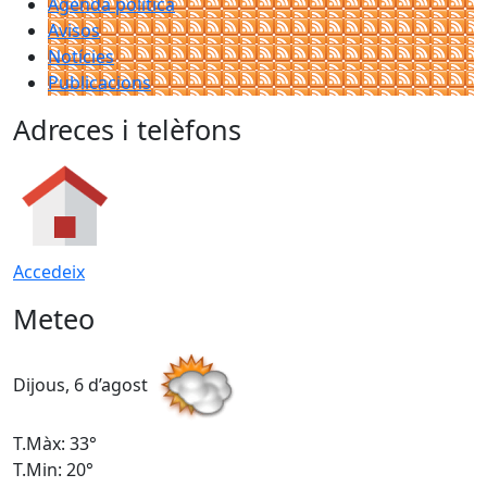
Agenda política
Avisos
Notícies
Publicacions
Adreces i telèfons
Accedeix
Meteo
Dijous, 6 d’agost
D
T.Màx: 33°
T
T.Min: 20°
T