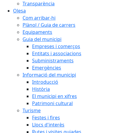
Transparència
Olesa
Com arribar-hi
Plànol / Guia de carrers
Equipaments
Guia del municipi
Empreses i comerços
Entitats i associacions
Subministraments
Emergències
Informació del municipi
Introducció
Història
El municipi en xifres
Patrimoni cultural
Turisme
Festes i fires
Llocs d'interès
Rutes i visites guiades