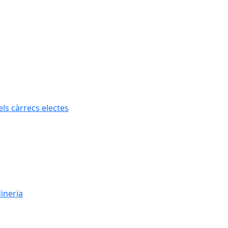
els càrrecs electes
dineria