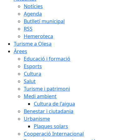
Notícies
Agenda
Butlletí municipal
RSS
Hemeroteca
Turisme a Olesa
Àrees
Educació i formació
Esports
Cultura
Salut
Turisme i patrimoni
Medi ambient
Cultura de l'aigua
Benestar i ciutadania
Urbanisme
Plaques solars
Cooperació Internacional