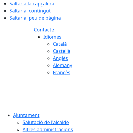
Saltar a la capçalera
Saltar al contingut
Saltar al peu de pàgina
Contacte
Idiomes
Català
Castellà
Anglès
Alemany
Francès
08.08.2026 | 07:10
Ajuntament
Salutació de l'alcalde
Altres administracions