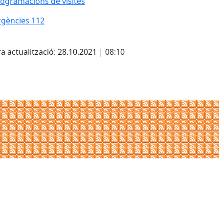
ogramacions de visites
gències 112
gències 112
cebook
X
a actualització: 28.10.2021 | 08:10