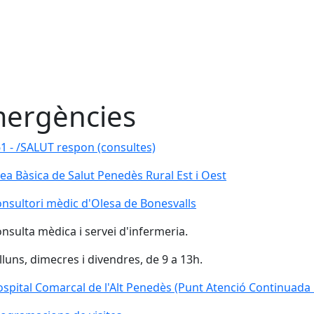
ergències
1 - /SALUT respon (consultes)
1 - /SALUT respon (consultes)
ea Bàsica de Salut Penedès Rural Est i Oest
nsultori mèdic d'Olesa de Bonesvalls
nsultori mèdic d'Olesa de Bonesvalls
nsulta mèdica i servei d'infermeria.
lluns, dimecres i divendres, de 9 a 13h.
spital Comarcal de l'Alt Penedès (Punt Atenció Continuada i
spital Comarcal de l'Alt Penedès (Punt Atenció Continuada 