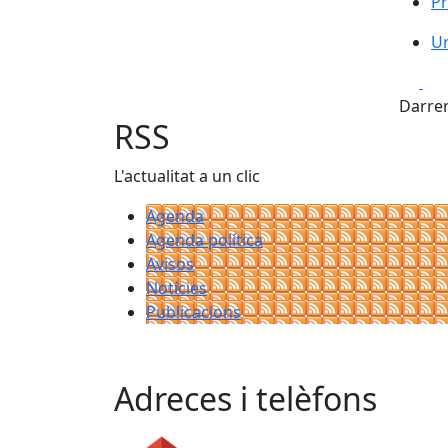
Pr
Ur
Ur
Fa
Darrer
RSS
L'actualitat a un clic
Agenda
Agenda política
Avisos
Notícies
Publicacions
Adreces i telèfons