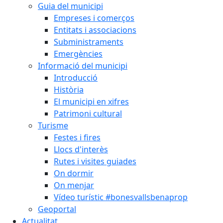
Guia del municipi
Empreses i comerços
Entitats i associacions
Subministraments
Emergències
Informació del municipi
Introducció
Història
El municipi en xifres
Patrimoni cultural
Turisme
Festes i fires
Llocs d'interès
Rutes i visites guiades
On dormir
On menjar
Vídeo turístic #bonesvallsbenaprop
Geoportal
Actualitat