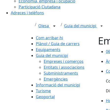
Economia, empresa i ocupació
Participació Ciutadana
Adreces i telèfons
Olesa
Guia del municipi
Em
Com arribar-hi
Plànol / Guia de carrers
Equipaments
06
06
Guia del municipi
Empreses i comerços
Àr
Entitats i associacions
Co
Co
Subministraments
Emergències
Co
Informació del municipi
Turisme
Di
Geoportal
Ho
Ho