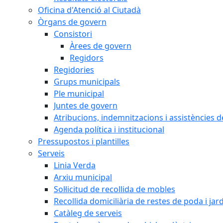
Oficina d'Atenció al Ciutadà
Òrgans de govern
Consistori
Àrees de govern
Regidors
Regidories
Grups municipals
Ple municipal
Juntes de govern
Atribucions, indemnitzacions i assistències d
Agenda política i institucional
Pressupostos i plantilles
Serveis
Linia Verda
Arxiu municipal
Sol·licitud de recollida de mobles
Recollida domiciliària de restes de poda i jar
Catàleg de serveis