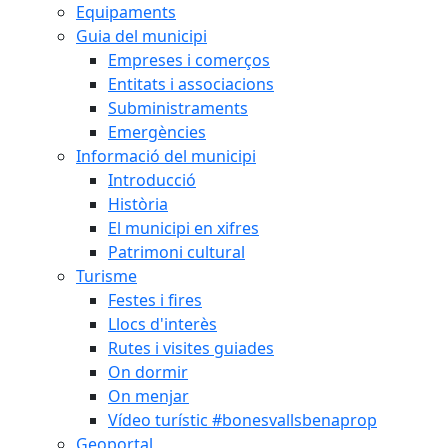
Equipaments
Guia del municipi
Empreses i comerços
Entitats i associacions
Subministraments
Emergències
Informació del municipi
Introducció
Història
El municipi en xifres
Patrimoni cultural
Turisme
Festes i fires
Llocs d'interès
Rutes i visites guiades
On dormir
On menjar
Vídeo turístic #bonesvallsbenaprop
Geoportal