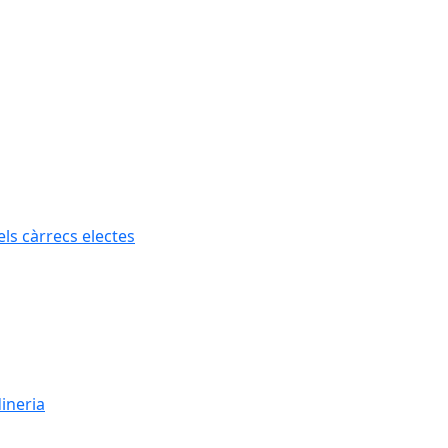
els càrrecs electes
dineria