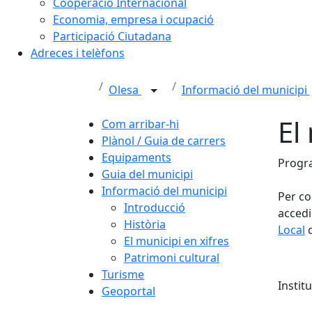
Cooperació Internacional
Economia, empresa i ocupació
Participació Ciutadana
Adreces i telèfons
Olesa
Informació del municipi
El
Com arribar-hi
Plànol / Guia de carrers
Equipaments
Progr
Guia del municipi
Informació del municipi
Per co
Introducció
accedi
Història
Local
d
El municipi en xifres
Patrimoni cultural
Turisme
Instit
Geoportal