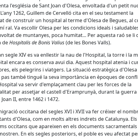
nta l'església de Sant Joan d'Olesa, envoltada d'un petit nuc
 L'any 1262, Guillem de Cervelló cita en el seu testament la
at de construir un hospital al terme d'Olesa de Begues, al c
mí ral. Va escollir Olesa per les condicions ideals i saludable
Envoltat de muntanyes, poca humitat... Per aquesta raó se li
m de
Hospitalis de Bonis Valius
(de les Bones Valls).
n segle XIV es va enllestir la nau de l'Hospital, la torre i la m
ital encara es conserva avui dia. Aquest hospital atenia i cu
bres, els pelegrins i viatgers. La situació estratègica d'Oles
e pas també tingué la seva importància en èpoques de confli
l'Hospital va servir d'emplaçament clau per les forces de la
litat per assetjar el castell d'Eramprunyà, durant la guerra
 Joan II, entre 1462 i 1472.
igració occitana del segles XVI i XVII va fer créixer el nomb
tants d'Olesa, com en molts altres indrets de Catalunya. Els
s occitans que apareixen en els documents sacramentals 
ostren. En els segles posteriors, el poble es veu afectat pe