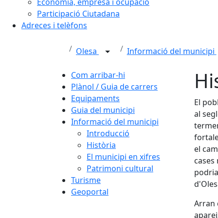
Economia, empresa i ocupació
Participació Ciutadana
Adreces i telèfons
Olesa
Informació del municipi
Hi
Com arribar-hi
Plànol / Guia de carrers
Equipaments
El pob
Guia del municipi
al seg
Informació del municipi
termen
Introducció
fortal
Història
el cam
El municipi en xifres
cases 
Patrimoni cultural
podria
Turisme
d'Oles
Geoportal
Arran 
aparei