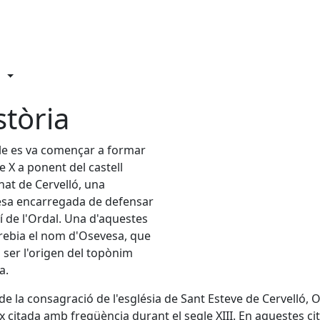
stòria
le es va començar a formar
le X a ponent del castell
at de Cervelló, una
esa encarregada de defensar
í de l'Ordal. Una d'aquestes
rebia el nom d'Osevesa, que
 ser l'origen del topònim
a.
de la consagració de l'església de Sant Esteve de Cervelló, 
x citada amb freqüència durant el segle XIII. En aquestes ci