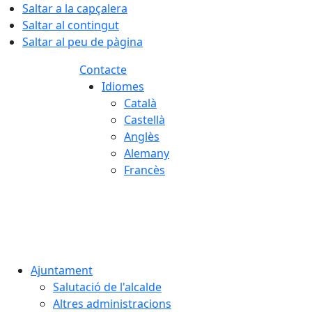
Saltar a la capçalera
Saltar al contingut
Saltar al peu de pàgina
Contacte
Idiomes
Català
Castellà
Anglès
Alemany
Francès
08.08.2026 | 03:48
Ajuntament
Salutació de l'alcalde
Altres administracions