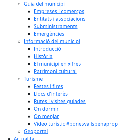
Guia del municipi
Empreses i comerços
Entitats i associacions
Subministraments
Emergències
Informació del municipi
Introducció
Història
El municipi en xifres
Patrimoni cultural
Turisme
Festes i fires
Llocs d'interès
Rutes i visites guiades
On dormir
On menjar
Vídeo turístic #bonesvallsbenaprop
Geoportal
Actualitat