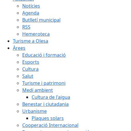
Notícies
Agenda
Butlletí municipal
RSS
Hemeroteca
Turisme a Olesa
Àrees
Educació i formació
Esports
Cultura
Salut
Turisme i patrimoni
Medi ambient
Cultura de l'aigua
Benestar i ciutadania
Urbanisme
Plaques solars
Cooperació Internacional