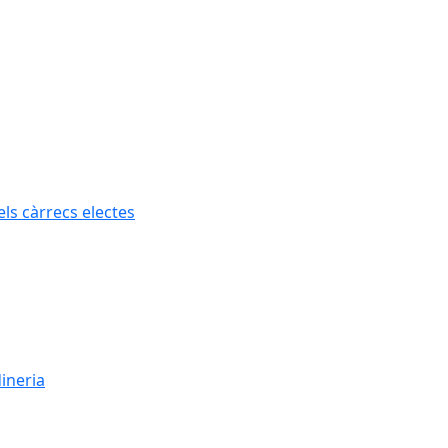
els càrrecs electes
dineria