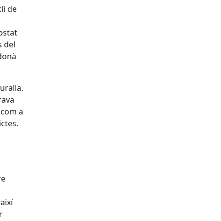
li de
ostat
s del
 donà
uralla.
rava
a com a
ctes.
re
així
r