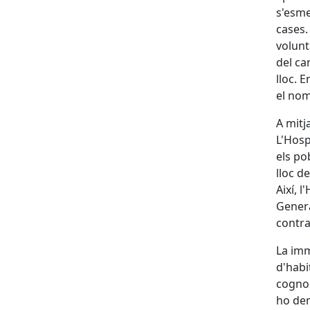
s'esme
cases.
volunt
del ca
lloc. 
el no
A mitja
L'Hosp
els po
lloc d
Així, 
Genera
contra
La imm
d'habi
cognom
ho dem