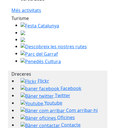
Més activitats
Turisme
Festa Catalunya
Descobreix les nostres rutes
Parc del Garraf
Penedès Cultura
Dreceres
Flickr
Facebook
Twitter
Youtube
Com arribar-hi
Oficines
Contacte