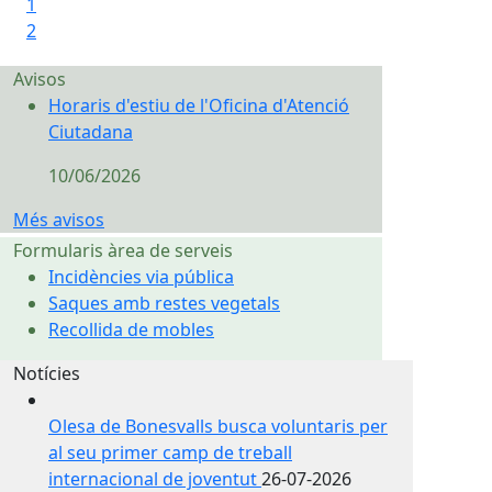
1
2
Avisos
Horaris d'estiu de l'Oficina d'Atenció Ciutadana
Horaris d'estiu de l'Oficina d'Atenció
Ciutadana
10/06/2026
Més avisos
Formularis àrea de serveis
Incidències via pública
Saques amb restes vegetals
Recollida de mobles
Notícies
Olesa de Bonesvalls busca voluntaris per
al seu primer camp de treball
internacional de joventut
26-07-2026