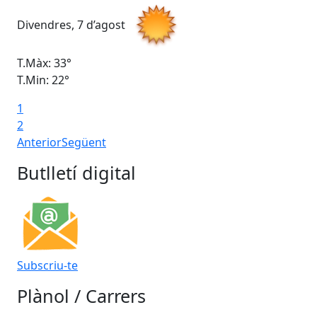
Divendres, 7 d’agost
Dis
T.Màx: 33°
T.M
T.Min: 22°
T.M
1
2
Anterior
Següent
Butlletí digital
Subscriu-te
Plànol / Carrers