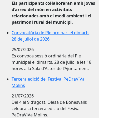
Els participants col·laboraran amb joves
d'arreu del món en activitats
relacionades amb el medi ambient i el
patrimoni rural del municipi.
Convocatòria de Ple ordinari el dimarts, 28 de juliol d
Convocatòria de Ple ordinari el dimarts,
28 de juliol de 2026
25/07/2026
Es convoca sessió ordinària del Ple
municipal el dimarts, 28 de juliol a les 18
hores a la Sala d'Actes de l'Ajuntament.
Tercera edició del Festival PeDraViVa Molins
Tercera edició del Festival PeDraViVa
Molins
21/07/2026
Del 4 al 9 d'agost, Olesa de Bonesvalls
celebra la tercera edició del Fesival
PeDraViVa Molins.