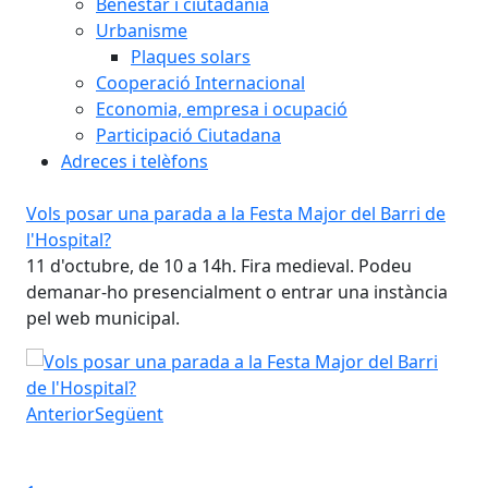
Benestar i ciutadania
Urbanisme
Plaques solars
Cooperació Internacional
Economia, empresa i ocupació
Participació Ciutadana
Adreces i telèfons
Vols posar una parada a la Festa Major del Barri de
Ter
Ter
l'Hospital?
11 d'octubre, de 10 a 14h. Fira medieval. Podeu
demanar-ho presencialment o entrar una instància
pel web municipal.
Vols posar una parada a la Festa Major del Barri de l'Hos
Anterior
Següent
Iniciar presentació
Aturar presentació