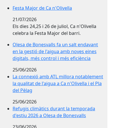
Festa Major de Ca n'Olivella
Festa Major de Ca n'Olivella
21/07/2026
Els dies 24,25 i 26 de juliol, Ca n'Olivella
celebra la Festa Major del barri.
Olesa de Bonesvalls fa un salt endavant en la gestió d
Olesa de Bonesvalls fa un salt endavant
en la gestió de l'aigua amb noves eines
digitals, més control i més eficiència
25/06/2026
La connexió amb ATL millora notablement la qualitat de 
La connexió amb ATL millora notablement
la qualitat de l'aigua a Ca n'Olivella i el Pla
del Pèlag
25/06/2026
Refugis climàtics durant la temporada d'estiu 2026 a 
Refugis climàtics durant la temporada
d'estiu 2026 a Olesa de Bonesvalls
23/06/2026