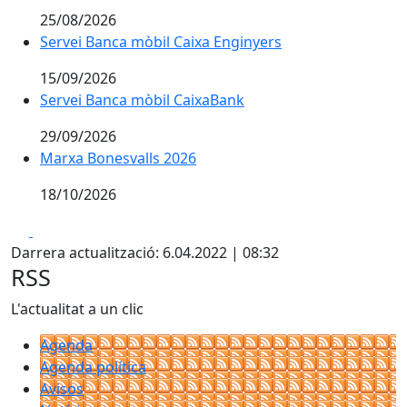
25/08/2026
Servei Banca mòbil Caixa Enginyers
Servei Banca mòbil Caixa Enginyers
15/09/2026
Servei Banca mòbil CaixaBank
Servei Banca mòbil CaixaBank
29/09/2026
Marxa Bonesvalls 2026
Marxa Bonesvalls 2026
18/10/2026
Facebook
X
Darrera actualització: 6.04.2022 | 08:32
RSS
L'actualitat a un clic
Agenda
Agenda política
Avisos