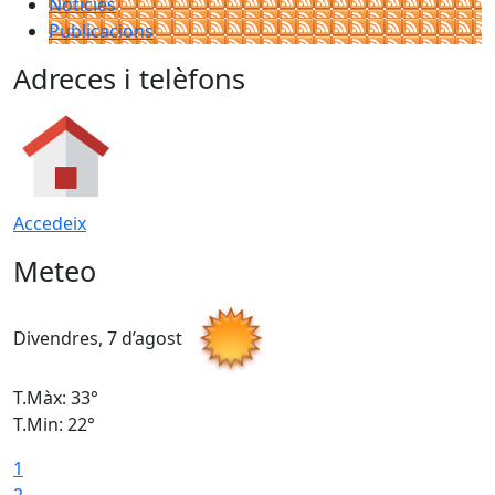
Notícies
Publicacions
Adreces i telèfons
Accedeix
Meteo
Divendres, 7 d’agost
D
T.Màx: 33°
T
T.Min: 22°
T
1