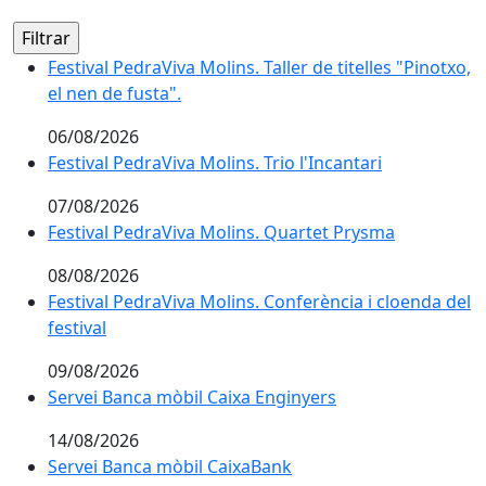
Festival PedraViva Molins. Taller de titelles "Pinotxo, e
Festival PedraViva Molins. Taller de titelles "Pinotxo,
el nen de fusta".
06/08/2026
Festival PedraViva Molins. Trio l'Incantari
Festival PedraViva Molins. Trio l'Incantari
07/08/2026
Festival PedraViva Molins. Quartet Prysma
Festival PedraViva Molins. Quartet Prysma
08/08/2026
Festival PedraViva Molins. Conferència i cloenda del fe
Festival PedraViva Molins. Conferència i cloenda del
festival
09/08/2026
Servei Banca mòbil Caixa Enginyers
Servei Banca mòbil Caixa Enginyers
14/08/2026
Servei Banca mòbil CaixaBank
Servei Banca mòbil CaixaBank