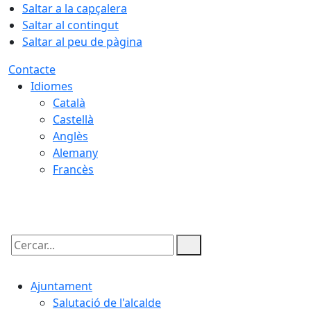
Saltar a la capçalera
Saltar al contingut
Saltar al peu de pàgina
Contacte
Idiomes
Català
Castellà
Anglès
Alemany
Francès
06.08.2026 | 13:45
Cercar:
Ajuntament
Salutació de l'alcalde