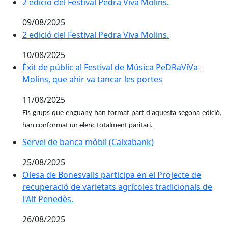
2 edició del Festival Pedra Viva Molins.
2 edició del Festival Pedra Viva Molins.
09/08/2025
2 edició del Festival Pedra Viva Molins.
2 edició del Festival Pedra Viva Molins.
10/08/2025
Èxit de públic al Festival de Música PeDRaViVa-Molins,
Èxit de públic al Festival de Música PeDRaViVa-
Molins, que ahir va tancar les portes
11/08/2025
Els grups que enguany han format part d'aquesta segona edició,
han conformat un elenc totalment paritari.
Servei de banca mòbil (Caixabank)
Servei de banca mòbil (Caixabank)
25/08/2025
Olesa de Bonesvalls participa en el Projecte de recuper
Olesa de Bonesvalls participa en el Projecte de
recuperació de varietats agrícoles tradicionals de
l'Alt Penedès.
26/08/2025