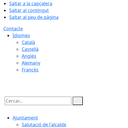
Saltar a la capçalera
Saltar al contingut
Saltar al peu de pàgina
Contacte
Idiomes
Català
Castellà
Anglès
Alemany
Francès
08.08.2026 | 13:02
Cercar:
Ajuntament
Salutació de l'alcalde