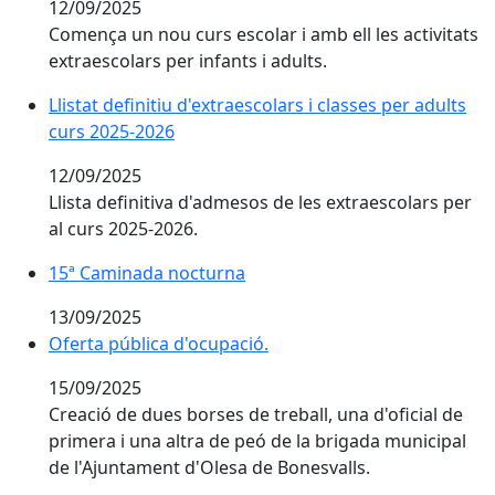
12/09/2025
Comença un nou curs escolar i amb ell les activitats
extraescolars per infants i adults.
Llistat definitiu d'extraescolars i classes per adults c
Llistat definitiu d'extraescolars i classes per adults
curs 2025-2026
12/09/2025
Llista definitiva d'admesos de les extraescolars per
al curs 2025-2026.
15ª Caminada nocturna
15ª Caminada nocturna
13/09/2025
Oferta pública d'ocupació.
Oferta pública d'ocupació.
15/09/2025
Creació de dues borses de treball, una d'oficial de
primera i una altra de peó de la brigada municipal
de l'Ajuntament d'Olesa de Bonesvalls.