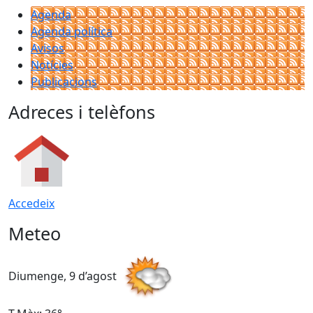
Agenda
Agenda política
Avisos
Notícies
Publicacions
Adreces i telèfons
Accedeix
Meteo
Diumenge, 9 d’agost
D