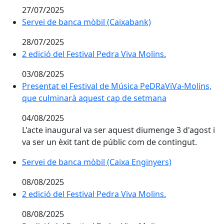
27/07/2025
Servei de banca mòbil (Caixabank)
Servei de banca mòbil (Caixabank)
28/07/2025
2 edició del Festival Pedra Viva Molins.
2 edició del Festival Pedra Viva Molins.
03/08/2025
Presentat el Festival de Música PeDRaViVa-Molins, q
Presentat el Festival de Música PeDRaViVa-Molins,
que culminarà aquest cap de setmana
04/08/2025
L'acte inaugural va ser aquest diumenge 3 d'agost i
va ser un èxit tant de públic com de contingut.
Servei de banca mòbil (Caixa Enginyers)
Servei de banca mòbil (Caixa Enginyers)
08/08/2025
2 edició del Festival Pedra Viva Molins.
2 edició del Festival Pedra Viva Molins.
08/08/2025