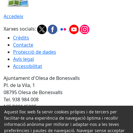
Accedeix
Xarxes socials:
Crèdits
Contacte
Protecció de dades
Avís legal
Accessibilitat
Ajuntament d'Olesa de Bonesvalls
Pl. de la Vila, 1
08795 Olesa de Bonesvalls
Tel. 938 984 008
NIF P0814500E
Aquest lloc web fa servir cookies pròpies i de tercers per
Amb la col·laboració de:
facilitar-te una experiència de navegació òptima i recollir
informació anònima per millorar i adaptar-nos a les teves
preferències i pautes de navegació. Navegar sense acceptar