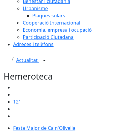
Benestar i ciutadania
Urbanisme
Plaques solars
Cooperació Internacional
Economia, empresa i ocupació
Participació Ciutadana
Adreces i telèfons
Actualitat
Hemeroteca
121
Festa Major de Ca n'Olivella
Festa Major de Ca n'Olivella