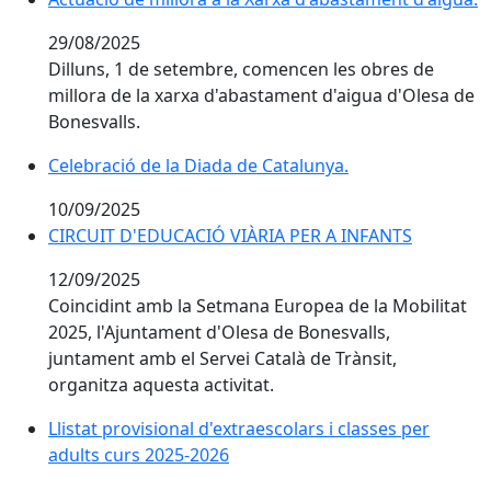
29/08/2025
Dilluns, 1 de setembre, comencen les obres de
millora de la xarxa d'abastament d'aigua d'Olesa de
Bonesvalls.
Celebració de la Diada de Catalunya.
Celebració de la Diada de Catalunya.
10/09/2025
CIRCUIT D'EDUCACIÓ VIÀRIA PER A INFANTS
CIRCUIT D'EDUCACIÓ VIÀRIA PER A INFANTS
12/09/2025
Coincidint amb la Setmana Europea de la Mobilitat
2025, l'Ajuntament d'Olesa de Bonesvalls,
juntament amb el Servei Català de Trànsit,
organitza aquesta activitat.
Llistat provisional d'extraescolars i classes per adult
Llistat provisional d'extraescolars i classes per
adults curs 2025-2026