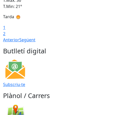
T.Màx: 36°
T
T.Min: 21°
T
Tarda
T
1
2
Anterior
Següent
Butlletí digital
Subscriu-te
Plànol / Carrers