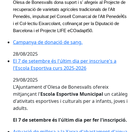
Olesa de Bonesvalls dona suport i s' afegeix al Projecte de
recuperació de varietats agrícoles tradicionals de l'Alt
Penedès,
impulsat pel Consell Comarcal de l'Alt PenedeÌ€s
i el Col·lectiu Eixarcolant, cofinançat per la Diputació de
Barcelona i el Projecte LIFE eCOadapt50.
Campanya de donació de sang.
Campanya de donació de sang.
28/08/2025
El 7 de setembre és l'últim dia per inscriure's a l'Esc
El 7 de setembre és l'últim dia per inscriure's a
l'Escola Esportiva curs 2025-2026
29/08/2025
L'Ajuntament d'Olesa de Bonesvalls ofereix
mitjançant l'
Escola Esportiva Municipal
un catàleg
d'ativitats esportives i culturals per a infants, joves i
adults.
El 7 de setembre és l'últim dia per fer l'inscripció.
Actuació de millora a la Xarxa d'abastament d'aigua.
Actuació de millora a la Xarxa d'abastament d'aigua.