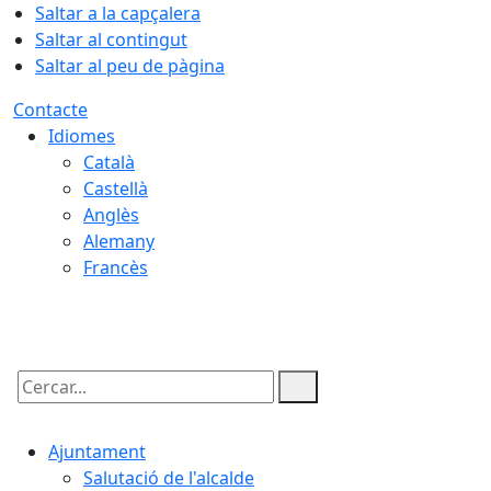
Saltar a la capçalera
Saltar al contingut
Saltar al peu de pàgina
Contacte
Idiomes
Català
Castellà
Anglès
Alemany
Francès
08.08.2026 | 15:46
Cercar:
Ajuntament
Salutació de l'alcalde