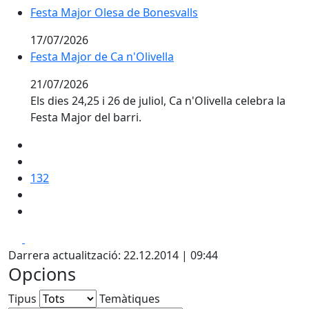
Festa Major Olesa de Bonesvalls
Festa Major Olesa de Bonesvalls
17/07/2026
Festa Major de Ca n'Olivella
Festa Major de Ca n'Olivella
21/07/2026
Els dies 24,25 i 26 de juliol, Ca n'Olivella celebra la
Festa Major del barri.
132
Facebook
X
Darrera actualització: 22.12.2014 | 09:44
Opcions
Tipus
Temàtiques