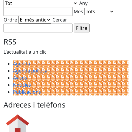
Any
Mes
Ordre
Cercar
RSS
L'actualitat a un clic
Agenda
Agenda política
Avisos
Notícies
Publicacions
Adreces i telèfons