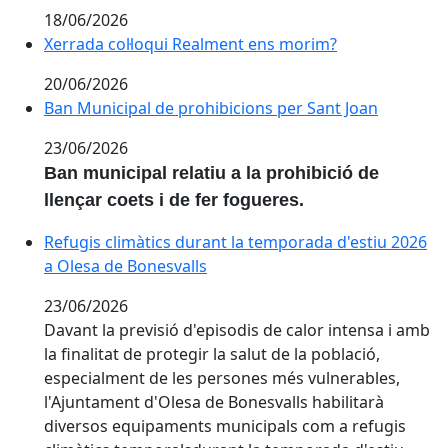
18/06/2026
Xerrada col·loqui Realment ens morim?
Xerrada col·loqui Realment ens morim?
20/06/2026
Ban Municipal de prohibicions per Sant Joan
Ban Municipal de prohibicions per Sant Joan
23/06/2026
Ban municipal relatiu a la prohibició de
llençar coets i de fer fogueres.
Refugis climàtics durant la temporada d'estiu 2026 a 
Refugis climàtics durant la temporada d'estiu 2026
a Olesa de Bonesvalls
23/06/2026
Davant la previsió d'episodis de calor intensa i amb
la finalitat de protegir la salut de la població,
especialment de les persones més vulnerables,
l'Ajuntament d'Olesa de Bonesvalls habilitarà
diversos equipaments municipals com a refugis