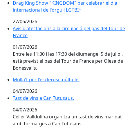
Drag King Show "KINGDOM" per celebrar el dia intern
Drag King Show "KINGDOM" per celebrar el dia
internacional de l'orgull LGTBI+
27/06/2026
Avís d'afectacions a la circulació pel pas del Tour de 
Avís d'afectacions a la circulació pel pas del Tour de
France
01/07/2026
Entre les 11:30 i les 17:30 del diumenge, 5 de juliol,
està previst el pas del Tour de France per Olesa de
Bonesvalls.
Mulla't per l'esclerosi múltiple.
Mulla't per l'esclerosi múltiple.
04/07/2026
Tast de vins a Can Tutusaus.
Tast de vins a Can Tutusaus.
04/07/2026
Celler Valldolina organitza un tast de vins maridat
amb formatges a Can Tutusaus.