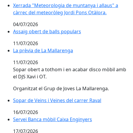
Xerrada "Meteorologia de muntanya i allaus" a càrrec
Xerrada "Meteorologia de muntanya i allaus" a
càrrec del meteoròleg Jordi Pons Otàlora.
04/07/2026
Assaig obert de balls populars
Assaig obert de balls populars
11/07/2026
La prèvia de La Mallarenga
La prèvia de La Mallarenga
11/07/2026
Sopar obert a tothom i en acabar disco mòbil amb
el DJS Xavi i OT.
Organitzat el Grup de Joves La Mallarenga.
Sopar de Veins i Veïnes del carrer Raval
Sopar de Veins i Veïnes del carrer Raval
16/07/2026
Servei Banca mòbil Caixa Enginyers
Servei Banca mòbil Caixa Enginyers
17/07/2026