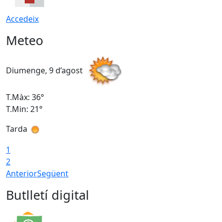
Accedeix
Meteo
Diumenge, 9 d’agost
D
T.Màx: 36°
T
T.Min: 21°
T
Tarda
T
1
2
Anterior
Següent
Butlletí digital