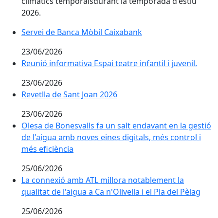
climàtics temporalsdurant la temporada d'estiu
2026.
Servei de Banca Mòbil Caixabank
Servei de Banca Mòbil Caixabank
23/06/2026
Reunió informativa Espai teatre infantil i juvenil.
Reunió informativa Espai teatre infantil i juvenil.
23/06/2026
Revetlla de Sant Joan 2026
Revetlla de Sant Joan 2026
23/06/2026
Olesa de Bonesvalls fa un salt endavant en la gestió d
Olesa de Bonesvalls fa un salt endavant en la gestió
de l'aigua amb noves eines digitals, més control i
més eficiència
25/06/2026
La connexió amb ATL millora notablement la qualitat de 
La connexió amb ATL millora notablement la
qualitat de l'aigua a Ca n'Olivella i el Pla del Pèlag
25/06/2026