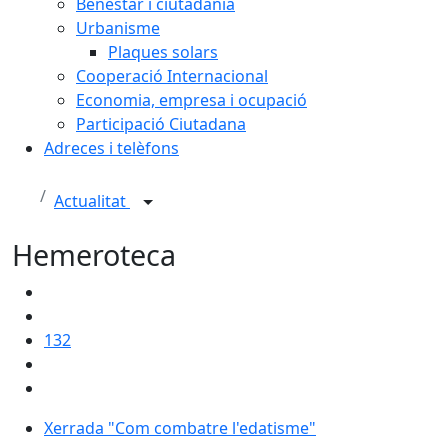
Benestar i ciutadania
Urbanisme
Plaques solars
Cooperació Internacional
Economia, empresa i ocupació
Participació Ciutadana
Adreces i telèfons
Actualitat
Hemeroteca
132
Xerrada "Com combatre l'edatisme"
Xerrada "Com combatre l'edatisme"