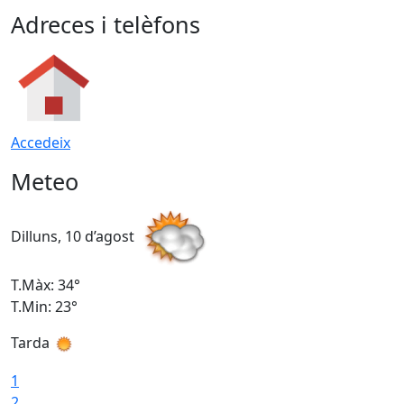
Adreces i telèfons
Accedeix
Meteo
Dilluns, 10 d’agost
D
T.Màx: 34°
T
T.Min: 23°
T
Tarda
T
1
2