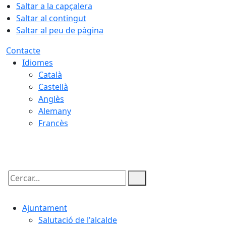
Saltar a la capçalera
Saltar al contingut
Saltar al peu de pàgina
Contacte
Idiomes
Català
Castellà
Anglès
Alemany
Francès
10.08.2026 | 04:26
Cercar:
Ajuntament
Salutació de l'alcalde